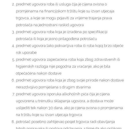
predmet ugovora roba ili usluga čija je cijena ovisna o
promjenama na financijskom tržištu koje su izvan utjecaja
trgovca, a koje se mogu pojaviti za vrijeme trajanja prava
potrošača na jednostrani raskid ugovora
predmet ugovora roba koja je izrađena po specifikaciji
potrošača ili koja je jasno prilagođena potrošaču
predmet ugovora lako pokvarljiva roba ili roba kojoj brzo istječe
rok uporabe
predmet ugovora zapečaćena roba koja zbog zdravstvenih ili
higijenskih razloga nije pogodna za vraćanje, ako je bila
otpečaćena nakon dostave
predmet ugovora roba koja je zbog svoje prirode nakon dostave
nerazdvojivo pomiješana s drugim stvarima
predmet ugovora isporuka alkoholnih pića čija je cijena
ugovorena u trenutku sklapanja ugovora, a dostava može
uslijediti tek nakon 30 dana, ako je cijena ovisna o promjenama
na tržištu koje su izvan utjecaja trgovca
potrošač posebno zahtijevao posjet trgovca radi obavljanja
hitnih popravaka ili poslova održavanja, s time da ako prilikom