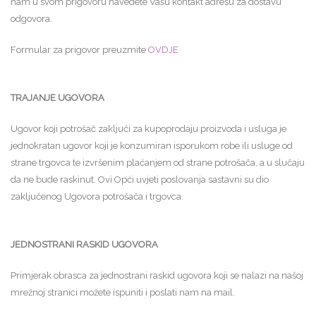
nam u svom prigovoru navedete Vašu kontakt adresu za dostavu
odgovora.
Formular za prigovor preuzmite
OVDJE
TRAJANJE UGOVORA
Ugovor koji potrošač zaključi za kupoprodaju proizvoda i usluga je
jednokratan ugovor koji je konzumiran isporukom robe ili usluge od
strane trgovca te izvršenim plaćanjem od strane potrošača, a u slučaju
da ne bude raskinut. Ovi Opći uvjeti poslovanja sastavni su dio
zaključenog Ugovora potrošača i trgovca.
JEDNOSTRANI RASKID UGOVORA
Primjerak obrasca za jednostrani raskid ugovora koji se nalazi na našoj
mrežnoj stranici možete ispuniti i poslati nam na mail.