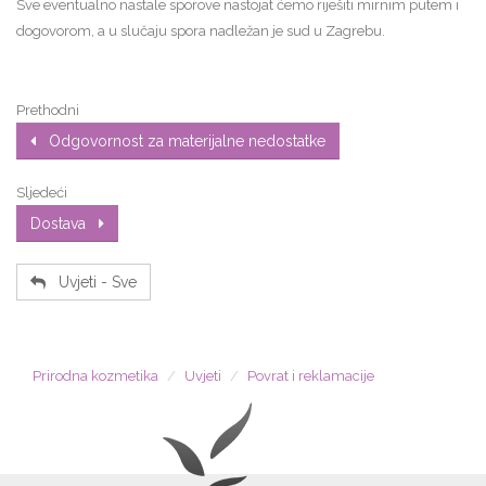
Sve eventualno nastale sporove nastojat ćemo riješiti mirnim putem i
dogovorom, a u slučaju spora nadležan je sud u Zagrebu.
Prethodni
Odgovornost za materijalne nedostatke
Sljedeći
Dostava
Uvjeti - Sve
Prirodna kozmetika
Uvjeti
Povrat i reklamacije