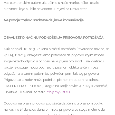
Vas elektronskim putem uključimo u naše marketinške i ostale
aktivnosti koje su bile navedene u Prijavi na Newsletter.
Ne postoje troškovi sredstava daljinske komunikacije.
OBAVIJEST O NAČINU PODNOŠENJA PRIGOVORA POTROŠAČA
Sukladno čl. 10. st. 3. Zakona o zaštiti potrošača ( ''Narodne novine, br.
41/14, 110/15) obavještavamo potrošače da prigovor kojim iznose
svoje nezadovoljstvo u odnosu na kupljeni proizvod ili na kvalitetu
pružene usluge mogu podnijeti u pisanom obliku te će im bez
odgađanja pisanim putem biti potvrđen primitak tog prigovora.
Prigovor se također može podnijeti pismenim putem na adresu:
EKSPERT PROJEKT d.o.o., Dragutina Tadijanovića 4, 10290 Zaprešić,
Hrvatska. ili e-mail adresu:
info@my-list.eu
Odgovor na pisani prigovor potrošača dat ćemo u pisanom obliku
najkasnije 15 dana od dana primitka prigovora pa stoga molimo da