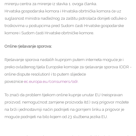
mirenju centra za mirenje iz stavka 1. ovoga članka.
Hrvatska gospodarska komora i Hrvatska obrtnička komora će uz
suglasnost ministra nadležnog za zaštitu potrošača donijeti odluke o
troškovima u postupcima pred Sudom časti Hrvatske gospodarske
komore i Sudom časti Hrvatske obrtničke komore.
Online rješavanje sporova:
Rješavanje sporova nastalih kupnjom putem interneta moguće je i
preko ovlaštenog tijela Europske komisije za rješavanje sporova (ODR -
online dispute resolution) i to putem slijedeće
poveznice
ec.europa.eu/consumers/odr.
To znači da problem tijekom online kupnje unutar EU (neispravan
proizvod, nemogućnost zamjene proizvoda itd.) svoj prigovor možete
na brži i jednostavniji način podnijeti na gornjem linku a prigovor je
moguće podnijeti na bilo kojem od 23 službena jezika EU.