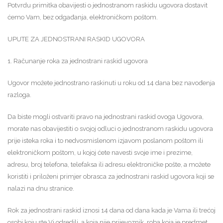
Potvrdu primitka obavijesti o jednostranom raskidu ugovora dostavit
ćemo Vam, bez odgađanja, elektroničkom poštom.
UPUTE ZA JEDNOSTRANI RASKID UGOVORA
1. Računanje roka za jednostrani raskid ugovora
Ugovor možete jednostrano raskinuti u roku od 14 dana bez navođenja
razloga.
Da biste mogli ostvariti pravo na jednostrani raskid ovoga Ugovora,
morate nas obavijestiti o svojoj odluci o jednostranom raskidu ugovora
prije isteka roka i to nedvosmislenom izjavom poslanom poštom ili
elektroničkom poštom, u kojoj ćete navesti svoje ime i prezime,
adresu, broj telefona, telefaksa ili adresu elektroničke pošte, a možete
koristiti i priloženi primjer obrasca za jednostrani raskid ugovora koji se
nalazi na dnu stranice.
Rok za jednostrani raskid iznosi 14 dana od dana kada je Vama ili trećoj
osobi koju ste Vi odredili, a koja nije prijevoznik, roba koja je predmet