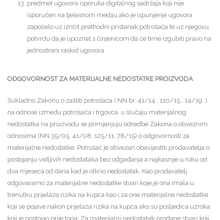
predmet ugovora isporuka digitalnog sadržaja koji nije
isporučen na tjelesnom mediju ako je ispunjenje ugovora
započelo uz izričit prethodni pristanak potrošača te uz njegovu
potvrdu da je upoznat s činjenicom da će time izgubiti pravo na
jednostrani raskid ugovora.
ODGOVORNOST ZA MATERIJALNE NEDOSTATKE PROIZVODA
Sukladno Zakonu o zaštiti potrošača ( NN br. 41/14., 110/15., 14/19. )
na odnose između potrošača i trgovca u slučaju materijalnog
nedostatka na proizvodu se primjenjuju odredbe Zakona o obveznim
odnosima (NN 35/05, 41/08, 125/11, 78/15) o odgovornosti za
materijalne nedostatke. Potrošač je obvezan obavijestiti prodavatelja o
postojanju vidljivih nedostataka bez odgađanja a najkasnije u roku od
dva mjeseca od dana kad je otkrio nedostatak. Kao prodavatelj
odgovaramo za materijalne nedostatke stvari koje je ona imala u
trenutku prijelaza rizika na kupca kao i za one materijalne nedostatke
koji se pojave nakon prijelaza rizika na kupca ako su posljedica uzroka
koji je postojao prije toga. Za materijalni nedostatak prodane stvari koji