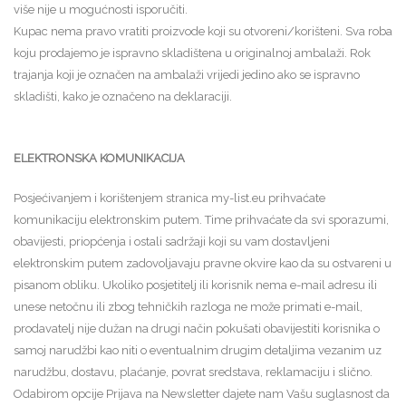
više nije u mogućnosti isporučiti.
Kupac nema pravo vratiti proizvode koji su otvoreni/korišteni. Sva roba
koju prodajemo je ispravno skladištena u originalnoj ambalaži. Rok
trajanja koji je označen na ambalaži vrijedi jedino ako se ispravno
skladišti, kako je označeno na deklaraciji.
ELEKTRONSKA KOMUNIKACIJA
Posjećivanjem i korištenjem stranica my-list.eu prihvaćate
komunikaciju elektronskim putem. Time prihvaćate da svi sporazumi,
obavijesti, priopćenja i ostali sadržaji koji su vam dostavljeni
elektronskim putem zadovoljavaju pravne okvire kao da su ostvareni u
pisanom obliku. Ukoliko posjetitelj ili korisnik nema e-mail adresu ili
unese netočnu ili zbog tehničkih razloga ne može primati e-mail,
prodavatelj nije dužan na drugi način pokušati obavijestiti korisnika o
samoj narudžbi kao niti o eventualnim drugim detaljima vezanim uz
narudžbu, dostavu, plaćanje, povrat sredstava, reklamaciju i slično.
Odabirom opcije Prijava na Newsletter dajete nam Vašu suglasnost da