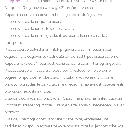
info@my-list.eu
ili pismeno na adresu: EKSPERT PROJEKT d.o.o.,
Dragutina Tadijanovića 4, 10290 Zaprešić, Hrvatska.
Kupac ima pravo na povrat robe u sljedećim slučajevima:
- Isporuka robe koja nije naručena
- Isporuka robe kojoj je istekao rok trajanja
- Isporuka robe koja ima grešku ili oštećenja koja nisu nastala u
transportu
Prodavatelj će potvrditi primitak prigovora pisanim putem bez
odgađanja, a odgovor sukladno Zakonu o zaštiti potrošača šaljemo
Kupcu u roku od 15 (petnaest) dana od dana zaprimljenog prigovora.
Prodavatelj će prihvatiti u cijelosti povrat oštećene, neispravne ili
pogrešno isporučene robe o svom trošku, ukoliko se utvrdi da je
prigovor opravdan te da kupac nije utjecao na ispravnost, oštećenje ili
bilo kakav nedostatak robe.
U slučaju opravdanog prigovora, Kupac ima pravo na raskid ugovora
uz povrat uplaćenog iznosa ili zamjenu za ispravni, neoštećeni i valjani
proizvod.
U slučaju nemogućnosti isporuke druge robe, Prodavatelj će
nadoknadit kupcu njegove troškove povrata robe i vrijednost robe koju