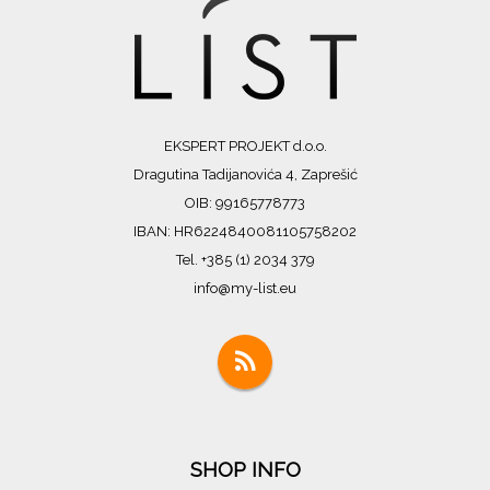
EKSPERT PROJEKT d.o.o.
Dragutina Tadijanovića 4, Zaprešić
OIB: 99165778773
IBAN: HR6224840081105758202
Tel. +385 (1) 2034 379
info@my-list.eu
SHOP INFO