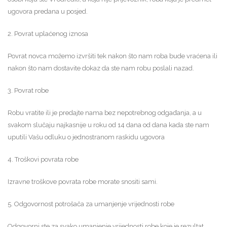
ugovora predana u posjed.
2. Povrat uplaćenog iznosa
Povrat novca možemo izvršiti tek nakon što nam roba bude vraćena ili
nakon što nam dostavite dokaz da ste nam robu poslali nazad.
3. Povrat robe
Robu vratite ili je predajte nama bez nepotrebnog odgađanja, a u
svakom slučaju najkasnije u roku od 14 dana od dana kada ste nam
uputili Vašu odluku o jednostranom raskidu ugovora
4. Troškovi povrata robe
Izravne troškove povrata robe morate snositi sami.
5. Odgovornost potrošača za umanjenje vrijednosti robe
Odgovorni ste za svako umanjenje vrijednosti robe koje je rezultat