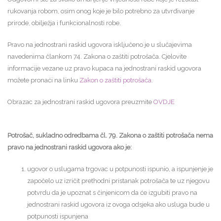
rukovanja robom, osim onog koje je bilo potrebno za utvrđivanje
prirode, obilježja i funkcionalnosti robe.
Pravo na jednostrani raskid ugovora isključeno je u slučajevima
navedenima člankom 74. Zakona o zaštiti potrošača. Cjelovite
informacije vezane uz pravo kupaca na jednostrani raskid ugovora
možete pronaći na linku
Zakon o zaštiti potrošača.
Obrazac za jednostrani raskid ugovora preuzmite
OVDJE
Potrošač, sukladno odredbama čl. 79. Zakona o zaštiti potrošača nema
pravo na jednostrani raskid ugovora ako je:
ugovor o uslugama trgovac u potpunosti ispunio, a ispunjenje je
započelo uz izričit prethodni pristanak potrošača te uz njegovu
potvrdu da je upoznat s činjenicom da će izgubiti pravo na
jednostrani raskid ugovora iz ovoga odsjeka ako usluga bude u
potpunosti ispunjena