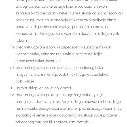
takvog posjeta, uz one usluge koje je potrošač izrijekom
zahtijevao, trgovac pruži i neke druge usluge, odnosno isporuči i
neku drugu robu osim one koja je nužna za obavljanje hitnih
popravaka ili poslova održavanja, potrošač ima pravo na
jednostrani raskid ugovora u vezi s tim dodatnim uslugama ili
robom
predmet ugovora isporuka zapečaćenih audiosnimaka ili
videosnimaka, odnosno računalnih programa, koji su
otpečaćeni nakon isporuke
predmet ugovora isporuka novina, periodičnog tiska ili
magazina, s iznimkom pretplatničkih ugovora za takve
publikacije
ugovor sklopljen na javnoj dražbi
predmet ugovora pružanje usluge smještaja koji nije
namijenjen stanovanju, pružanje usluge prijevoza robe, usluge
najma vozila, usluge isporuke hrane i pića ili usluga vezanih uz
slobodno vrijeme, ako je ugovoreno da usluga bude pružena
određenog datuma ili u određenom razdoblju