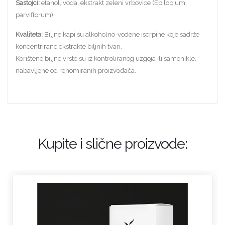
Sastojci:
etanol, voda, ekstrakt zeleni vrbovice (Epilobium
parviflorum)
Kvaliteta:
Biljne kapi su alkoholno-vodene iscrpine koje sadrže
koncentrirane ekstrakte biljnih tvari.
Korištene biljne vrste su iz kontroliranog uzgoja ili samonikle,
nabavljene od renomiranih proizvođača.
Kupite i slične proizvode: