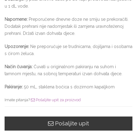
u 1 dL vode.
Napomene:
Preporučene dnevne doze ne smiju se prekoračiti.
Dodatak prehrani nije nadomjestak ili zamjena uravnoteženoj
prehrani. Držati izvan dohvata djece.
Upozorenje:
Ne preporučuje se trudnicama, dojiljama i osobama
s čirom želuca.
Način čuvanja:
Čuvati u originalnom pakiranju na suhom i
tamnom mjestu, na sobnoj temperaturi izvan dohvata djece.
Pakiranje:
50 mL, staklena bočica s dozirnom kapaljkom
Imate pitanja?
Pošaljite upit za proizvod
Pošaljite upit