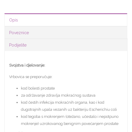
Opis
Poveznice
Podijelite
Svojstva i djelovanje:
Vrbovica se preporučuje:
kod bolesti prostate
za održavanje zdravlja mokraćnog sustava
kod čestih infekcija mokraćnih organa, kao i kod
dugotrajnih upala vezanih uz bakteriju Escherichiu coli
kod tegoba s mokrenjem (otežano, učestalo i nepotpuno
mokrenje) uzrokovanog benignim povećanjem prostate