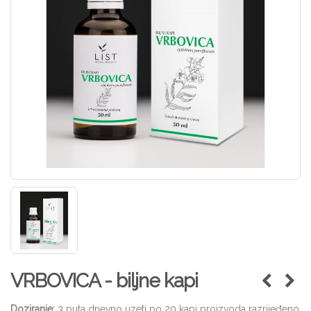
VRBOVICA - biljne kapi
Doziranje:
3 puta dnevno uzeti po 20 kapi proizvoda razrijeđeno