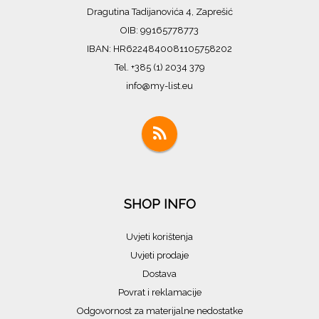
Dragutina Tadijanovića 4, Zaprešić
OIB: 99165778773
IBAN: HR6224840081105758202
Tel. +385 (1) 2034 379
info@my-list.eu
SHOP INFO
Uvjeti korištenja
Uvjeti prodaje
Dostava
Povrat i reklamacije
Odgovornost za materijalne nedostatke