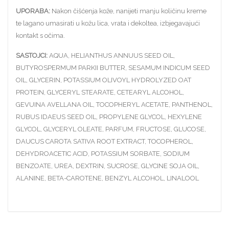
UPORABA:
Nakon čišćenja kože, nanijeti manju količinu kreme
te lagano umasirati u kožu lica, vrata i dekoltea, izbjegavajući
kontakt s očima.
SASTOJCI:
AQUA, HELIANTHUS ANNUUS SEED OIL,
BUTYROSPERMUM PARKII BUTTER, SESAMUM INDICUM SEED
OIL, GLYCERIN, POTASSIUM OLIVOYL HYDROLYZED OAT
PROTEIN, GLYCERYL STEARATE, CETEARYL ALCOHOL,
GEVUINA AVELLANA OIL, TOCOPHERYL ACETATE, PANTHENOL,
RUBUS IDAEUS SEED OIL, PROPYLENE GLYCOL, HEXYLENE
GLYCOL, GLYCERYL OLEATE, PARFUM, FRUCTOSE, GLUCOSE,
DAUCUS CAROTA SATIVA ROOT EXTRACT, TOCOPHEROL,
DEHYDROACETIC ACID, POTASSIUM SORBATE, SODIUM
BENZOATE, UREA, DEXTRIN, SUCROSE, GLYCINE SOJA OIL,
ALANINE, BETA-CAROTENE, BENZYL ALCOHOL, LINALOOL