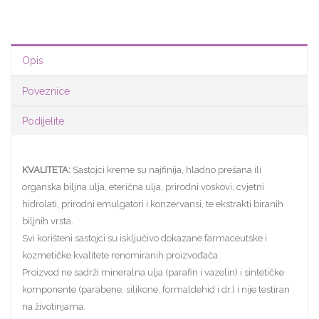
Opis
Poveznice
Podijelite
KVALITETA:
Sastojci kreme su najfinija, hladno prešana ili
organska biljna ulja, eterična ulja, prirodni voskovi, cvjetni
hidrolati, prirodni emulgatori i konzervansi, te ekstrakti biranih
biljnih vrsta.
Svi korišteni sastojci su isključivo dokazane farmaceutske i
kozmetičke kvalitete renomiranih proizvođača.
Proizvod ne sadrži mineralna ulja (parafin i vazelin) i sintetičke
komponente (parabene, silikone, formaldehid i dr.) i nije testiran
na životinjama.