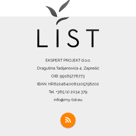
EKSPERT PROJEKT d.o.o.
Dragutina Tadijanovića 4, Zaprešić
OIB: 99165778773
IBAN: HR6224840081105758202
Tel. +385 (1) 2034 379
info@my-list.eu