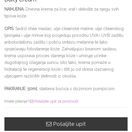
NAMJENA:
Dnevna krema za lice, vrat i dekolte za njegu svih
tipova kože.
OPIS:
Sadrži shea maslac, ulje čileanske maline, ulje čileanskog
lješnjaka i ulje mrkve koji posjeduju prirodnu UVA i UVB zaštitu,
antioksidativnu zaštitu i potiču sintezu melanina te tako
sprječavaju fotostarenje kože. Zahvaljujući biranom sastavu,
krema usporava proces starenja kože i umiruje učinke
dugotrajnog izlaganja suncu. Isto tako, krema pomaže u
hidrataciji te regeneraciji kože i štiti ju od stresa izazvanog
utjecajem različitih štetnosti iz okoliša.
PAKIRANJE:
50ml
, staklena bočica s dozirnom pumpicom.
Imate pitanja?
Pošaljite upit za proizvod
Pošaljite upit