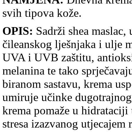
svih tipova kože.
OPIS:
Sadrži shea maslac, u
čileanskog lješnjaka i ulje
UVA i UVB zaštitu, antioksi
melanina te tako sprječavaj
biranom sastavu, krema uspo
umiruje učinke dugotrajnog 
krema pomaže u hidrataciji te
stresa izazvanog utjecajem ra